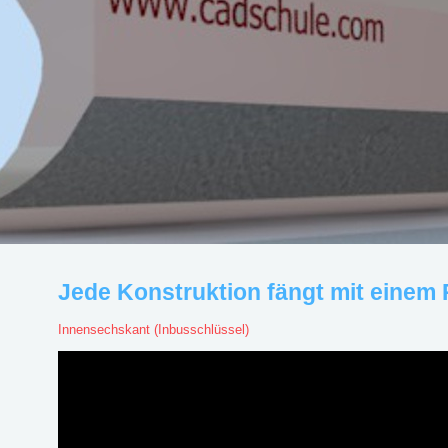
Jede Konstruktion fängt mit einem 
Innensechskant (Inbusschlüssel)